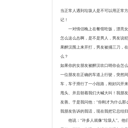
当正常人遇到垃圾人是不可以用正常方
记！
一对情侣晚上在餐馆吃饭，漂亮女友
怎么这么怂啊，是不是男人，男友说
果醉汉围上来开打，男友被捅三刀，
么？
如果你的女朋友被醉汉吹口哨你会怎
一位朋友在正确的车道上行驶，突然
车，车子滑行了一小段路，刚好闪开
甩头、并且朝着我们大喊大叫！我朋
友善。于是我问他：“你刚才为什么那
我朋友告诉的我话，现在我把它总结归
他说：“许多人就像“垃圾人”。他