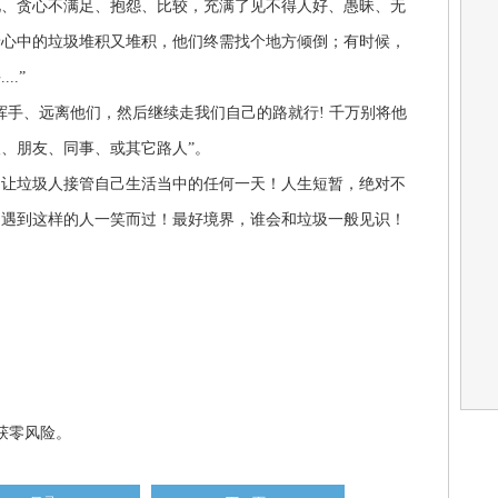
见、贪心不满足、抱怨、比较，充满了见不得人好、愚昧、无
着心中的垃圾堆积又堆积，他们终需找个地方倾倒；有时候，
.”
手、远离他们，然后继续走我们自己的路就行! 千万别将他
、朋友、同事、或其它路人”。
不让垃圾人接管自己生活当中的任何一天！人生短暂，绝对不
中遇到这样的人一笑而过！最好境界，谁会和垃圾一般见识！
获零风险。