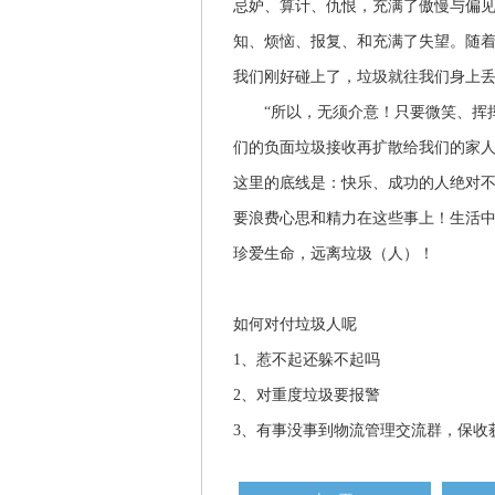
忌妒、算计、仇恨，充满了傲慢与偏
知、烦恼、报复、和充满了失望。随
我们刚好碰上了，垃圾就往我们身上丢...
“所以，无须介意！只要微笑、挥挥
们的负面垃圾接收再扩散给我们的家人
这里的底线是：快乐、成功的人绝对
要浪费心思和精力在这些事上！生活
珍爱生命，远离垃圾（人）！
如何对付垃圾人呢
1、惹不起还躲不起吗
2、对重度垃圾要报警
3、有事没事到物流管理交流群，保收