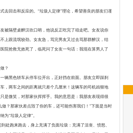
式去回击和反应的。“垃圾人定律”理论，希望善良的朋友们谨
被隔壁桌醉汉吹口哨，他说反正吃完了咱走吧。女友说你
犯不上跟流氓较劲。女友急，骂完男友又过去骂那群醉汉，结
在医院抢救无效死了，临死问了女友一句话：我现在算男人了
么做？
间一辆黑色轿车从停车位开出，正好挡在前面。朋友立即踩刹
来车，两车之间的距离就只差个几厘米！这辆车的司机凶狠地
友只是微笑，对那家伙挥挥手。我的意思是：我朋友表现得很
么做？那家伙差点毁了你的车，还可能伤害我们！”下面是当时
纳为“垃圾人定律”。
们到处跑来跑去，身上充满了负面垃圾：充满了沮丧、愤怒、